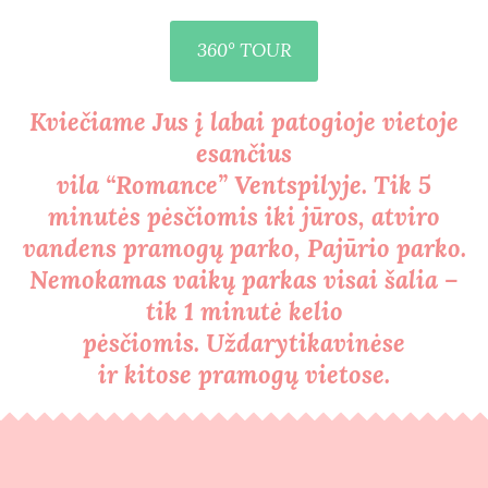
360° TOUR
Kviečiame Jus į labai patogioje vietoje
esančius
vila “Romance” Ventspilyje. Tik 5
minutės pėsčiomis iki jūros, atviro
vandens pramogų parko, Pajūrio parko.
Nemokamas vaikų parkas visai šalia –
tik 1 minutė kelio
pėsčiomis. Uždarytikavinėse
ir kitose pramogų vietose.