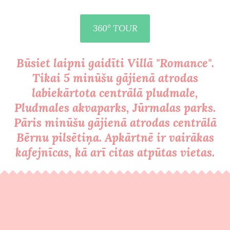
360° TOUR
Būsiet laipni gaidīti Villā "Romance".
Tikai 5 minūšu gājienā atrodas
labiekārtota centrālā pludmale,
Pludmales akvaparks, Jūrmalas parks.
Pāris minūšu gājienā atrodas centrālā
Bērnu pilsētiņa. Apkārtnē ir vairākas
kafejnīcas, kā arī citas atpūtas vietas.